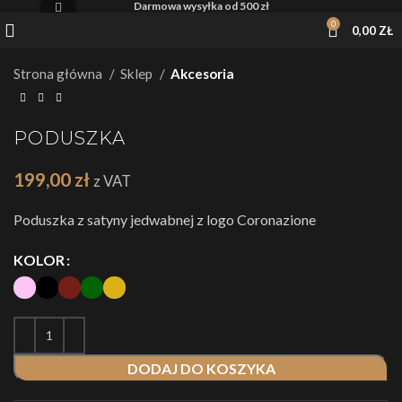
Darmowa wysyłka od 500 zł
Kliknij, żeby powiększyć
0
0,00
ZŁ
Strona główna
Sklep
Akcesoria
PODUSZKA
199,00
zł
z VAT
Poduszka z satyny jedwabnej z logo Coronazione
KOLOR
DODAJ DO KOSZYKA