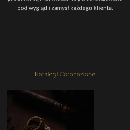
pod wygląd i zamysł każdego klienta.
Katalogi Coronazione
Sypia
Łazie
Sport
Dziec
Zwier
Biżut
Mebl
Obra
Rzeź
Prze
O
gast
uży