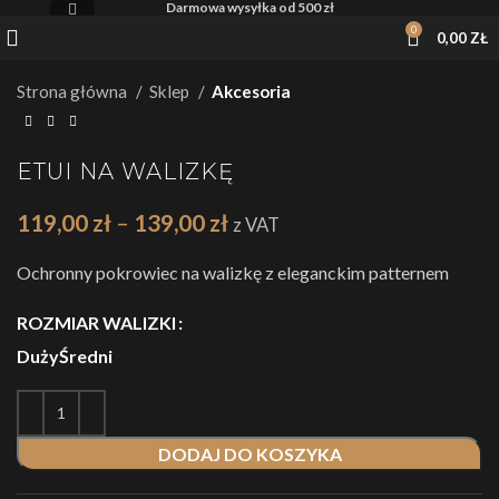
Darmowa wysyłka od 500 zł
Kliknij, żeby powiększyć
0
0,00
ZŁ
Strona główna
Sklep
Akcesoria
ETUI NA WALIZKĘ
119,00
zł
–
139,00
zł
z VAT
Ochronny pokrowiec na walizkę z eleganckim patternem
ROZMIAR WALIZKI
Duży
Średni
DODAJ DO KOSZYKA