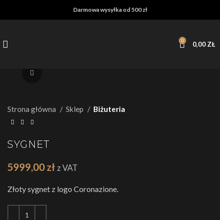
Darmowa wysyłka od 500 zł
0
0,00
ZŁ
Kliknij, żeby powiększyć
Strona główna
Sklep
Biżuteria
SYGNET
5999,00
zł
z VAT
Złoty sygnet z logo Coronazione.