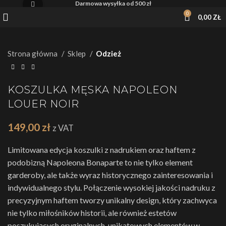
Darmowa wysyłka od 500 zł
Kliknij, żeby powiększyć
0
0,00
ZŁ
Strona główna
Sklep
Odzież
KOSZULKA MĘSKA NAPOLEON
LOUER NOIR
149,00
zł
z VAT
Limitowana edycja koszulki z nadrukiem oraz haftem z
podobizną Napoleona Bonaparte to nie tylko element
garderoby, ale także wyraz historycznego zainteresowania i
indywidualnego stylu. Połączenie wysokiej jakości nadruku z
precyzyjnym haftem tworzy unikalny design, który zachwyca
nie tylko miłośników historii, ale również estetów
poszukujących oryginalnych, unikatowych elementów w