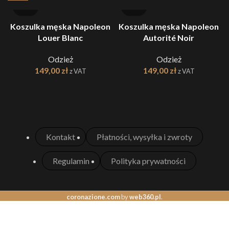
Koszulka męska Napoleon
Koszulka męska Napoleon
K
Louer Blanc
Autorité Noir
Odzież
Odzież
149,00
zł
149,00
zł
z VAT
z VAT
Kontakt
Płatności, wysyłka i zwroty
Regulamin
Polityka prywatności
coronazione.com
by
web360.pl
.