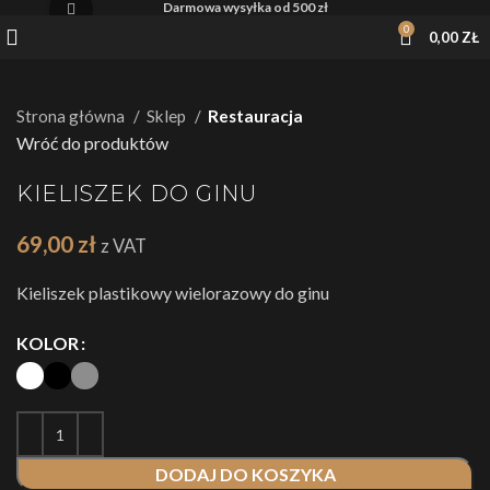
Darmowa wysyłka od 500 zł
Kliknij, żeby powiększyć
0
0,00
ZŁ
Strona główna
Sklep
Restauracja
Wróć do produktów
KIELISZEK DO GINU
69,00
zł
z VAT
Kieliszek plastikowy wielorazowy do ginu
KOLOR
DODAJ DO KOSZYKA